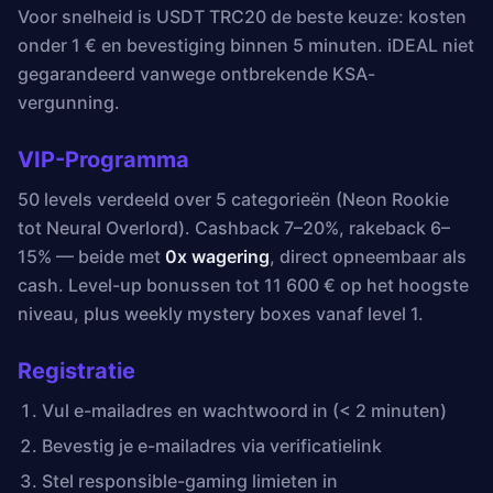
Voor snelheid is USDT TRC20 de beste keuze: kosten
onder 1 € en bevestiging binnen 5 minuten. iDEAL niet
gegarandeerd vanwege ontbrekende KSA-
vergunning.
VIP-Programma
50 levels verdeeld over 5 categorieën (Neon Rookie
tot Neural Overlord). Cashback 7–20%, rakeback 6–
15% — beide met
0x wagering
, direct opneembaar als
cash. Level-up bonussen tot 11 600 € op het hoogste
niveau, plus weekly mystery boxes vanaf level 1.
Registratie
Vul e-mailadres en wachtwoord in (< 2 minuten)
Bevestig je e-mailadres via verificatielink
Stel responsible-gaming limieten in