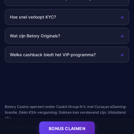
Hoe snel verloopt KYC?
Wat zijn Betory Originals?
Welke cashback biedt het VIP-programma?
Betory Casino opereert onder Casbit Group N.V. met Curaçao eGaming-
licentie. Géén KSA-vergunning. Gokken kan verslavend zijn. Uitsluitend
18+.
© 2026 Betory Casino
BONUS CLAIMEN