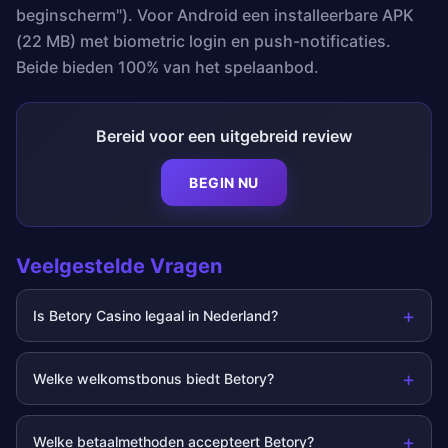
beginscherm"). Voor Android een installeerbare APK
(22 MB) met biometric login en push-notificaties.
Beide bieden 100% van het spelaanbod.
Bereid voor een uitgebreid review
BEGIN NU
Veelgestelde Vragen
Is Betory Casino legaal in Nederland?
Welke welkomstbonus biedt Betory?
Welke betaalmethoden accepteert Betory?