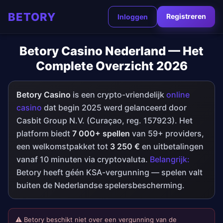
BETORY
Registreren
Inloggen
Betory Casino Nederland — Het
Complete Overzicht 2026
Betory Casino
is een crypto-vriendelijk
online
casino
dat begin 2025 werd gelanceerd door
Casbit Group N.V. (Curaçao, reg. 157923). Het
platform biedt
7 000+ spellen
van 59+ providers,
een welkomstpakket tot
3 250 €
en uitbetalingen
vanaf 10 minuten via cryptovaluta.
Belangrijk:
Betory heeft géén KSA-vergunning — spelen valt
buiten de Nederlandse spelersbescherming.
⚠️ Betory beschikt niet over een vergunning van de