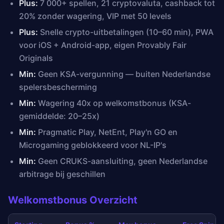
Plus:
7 000+ spellen, 21 cryptovaluta, cashback tot
20% zonder wagering, VIP met 50 levels
Plus:
Snelle crypto-uitbetalingen (10–60 min), PWA
voor iOS + Android-app, eigen Provably Fair
Originals
Min:
Geen KSA-vergunning — buiten Nederlandse
spelersbescherming
Min:
Wagering 40x op welkomstbonus (KSA-
gemiddelde: 20–25x)
Min:
Pragmatic Play, NetEnt, Play'n GO en
Microgaming geblokkeerd voor NL-IP's
Min:
Geen CRUKS-aansluiting, geen Nederlandse
arbitrage bij geschillen
Welkomstbonus Overzicht